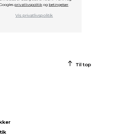
Googles
privatlivspolitik
og
betingelser
.
Vis privatlivspolitik
Til top
ikker
tik