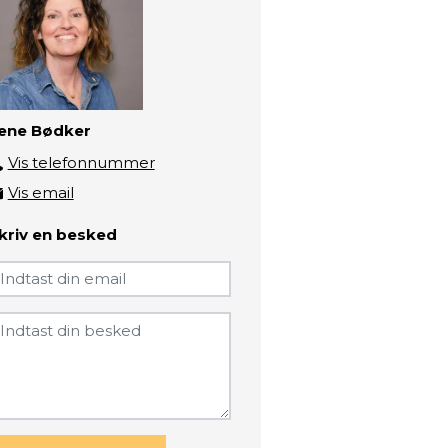
ene Bødker
Vis telefonnummer
4172 1091
Vis email
lnb@zbc.dk
kriv en besked