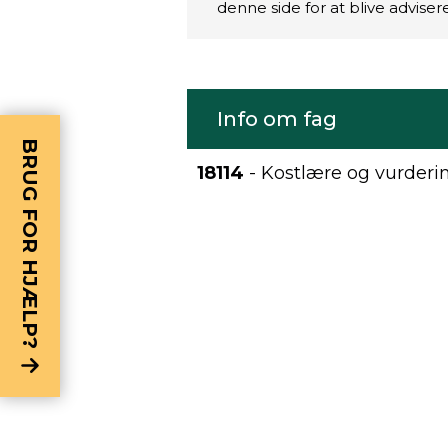
denne side for at blive advise
Info om fag
BRUG FOR HJÆLP?
18114
- Kostlære og vurderin