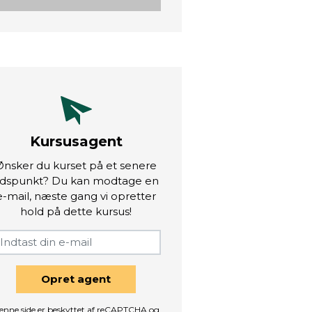
Kursusagent
Ønsker du kurset på et senere
idspunkt? Du kan modtage en
e-mail, næste gang vi opretter
hold på dette kursus!
Opret agent
enne side er beskyttet af reCAPTCHA og