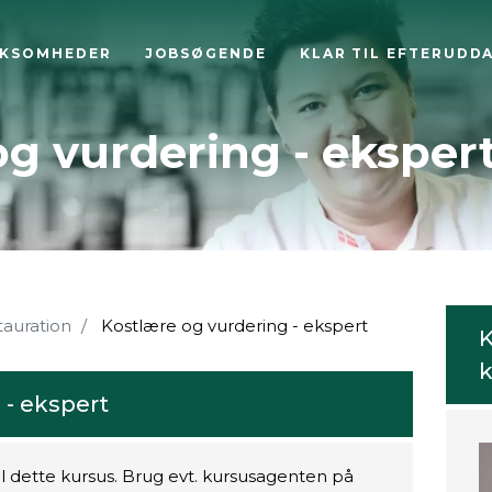
RKSOMHEDER
JOBSØGENDE
KLAR TIL EFTERUDD
og vurdering - eksper
tauration
Kostlære og vurdering - ekspert
K
k
 - ekspert
il dette kursus. Brug evt. kursusagenten på