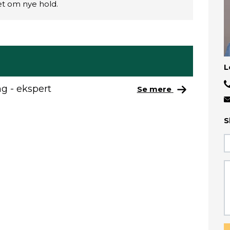
ret om nye hold.
L
g - ekspert
Se mere
S