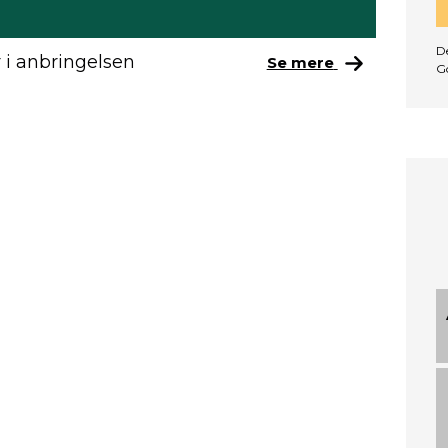
De
 i anbringelsen
Se mere
G