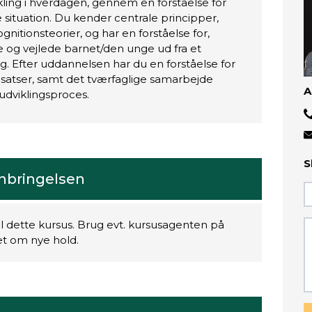
ikling i hverdagen, gennem en forståelse for
situation. Du kender centrale principper,
itionsteorier, og har en forståelse for,
 og vejlede barnet/den unge ud fra et
. Efter uddannelsen har du en forståelse for
ndsatser, samt det tværfaglige samarbejde
A
dviklingsproces.
S
anbringelsen
il dette kursus. Brug evt. kursusagenten på
ret om nye hold.