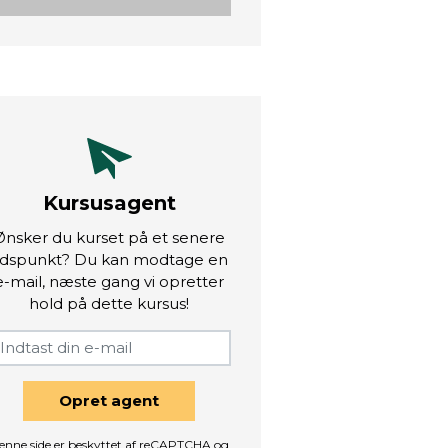
Kursusagent
Ønsker du kurset på et senere
idspunkt? Du kan modtage en
e-mail, næste gang vi opretter
hold på dette kursus!
Opret agent
enne side er beskyttet af reCAPTCHA og