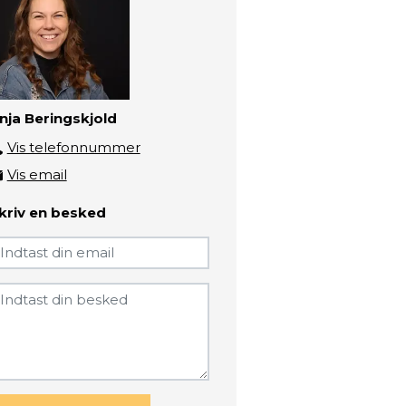
nja Beringskjold
Vis telefonnummer
4133 4834
Vis email
anjb@zbc.dk
kriv en besked