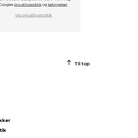
Googles
privatlivspolitik
og
betingelser
.
Vis privatlivspolitik
Til top
ikker
tik