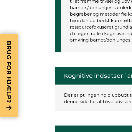
til at fremme trivsel og udv
barnets/den unges samlede 
begreber og metoder fra kogn
hvordan du bedst kan støtte
ressourcefokuseret grundlag
din egen rolle i kognitive i
omkring barnet/den unges u
BRUG FOR HJÆLP?
Kognitive indsatser i 
Der er pt. ingen hold udbudt t
denne side for at blive advise