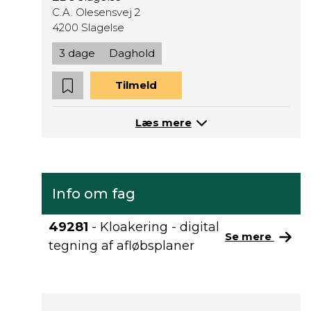
C.A. Olesensvej 2
4200 Slagelse
3 dage
Daghold
Tilmeld
Læs mere
Info om fag
49281
- Kloakering - digital
Se mere
tegning af afløbsplaner