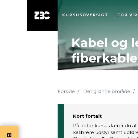
KURSUSOVERSIGT
FOR VI
Kabel og l
fiberkable
Forside
Det grønne område
Kort fortalt
På dette kursus lærer du a
kalibrere udstyr samt udfør