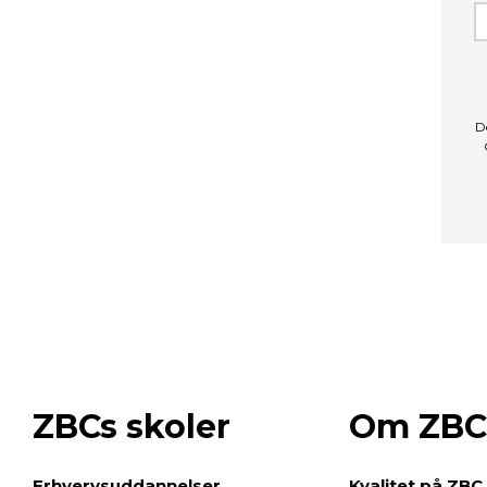
D
ZBCs skoler
Om ZBC
e
Erhvervsuddannelser
Kvalitet på ZBC