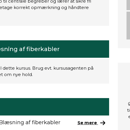
 til centrale begreber og lærer at sikre fri
oretage korrekt opmærkning og håndtere
sning af fiberkabler
il dette kursus. Brug evt. kursusagenten på
ret om nye hold.
t
Blæsning af fiberkabler
Se mere