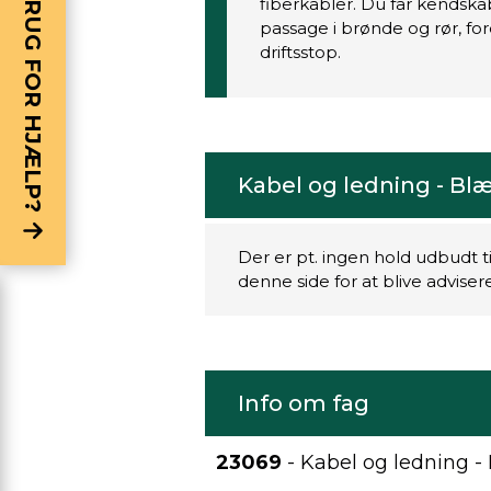
BRUG FOR HJÆLP?
fiberkabler. Du får kendskab
passage i brønde og rør, f
driftsstop.
Kabel og ledning - Blæ
Der er pt. ingen hold udbudt t
denne side for at blive advise
Info om fag
23069
- Kabel og ledning - 