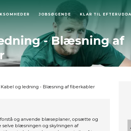
RKSOMHEDER
JOBSØGENDE
KLAR TIL EFTERUDD
edning - Blæsning af
r
Kabel og ledning - Blæsning af fiberkabler
t forstå og anvende blæseplaner, opsætte og
e selve blæsningen og skylningen af