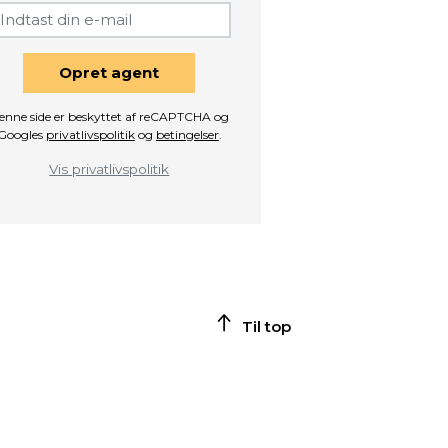
Opret agent
enne side er beskyttet af reCAPTCHA og
Googles
privatlivspolitik
og
betingelser
.
Vis privatlivspolitik
Til top