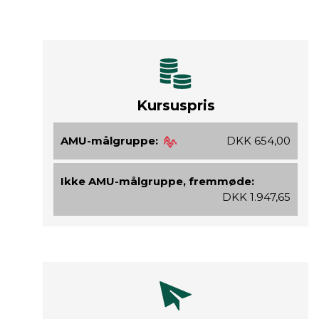
Kursuspris
AMU-målgruppe:
DKK 654,00
Ikke AMU-målgruppe, fremmøde:
DKK 1.947,65