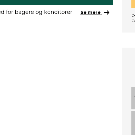
d for bagere og konditorer
Se mere
De
G