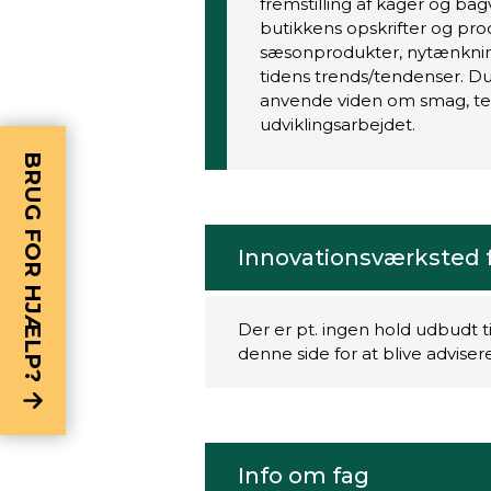
fremstilling af kager og bag
butikkens opskrifter og pro
sæsonprodukter, nytænkning
tidens trends/tendenser. D
anvende viden om smag, tek
udviklingsarbejdet.
BRUG FOR HJÆLP?
Innovationsværksted f
Der er pt. ingen hold udbudt t
denne side for at blive advise
Info om fag