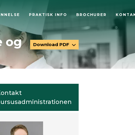
ANNELSE
PRAKTISK INFO
BROCHURER
KONTA
e og
Download PDF
ontakt
ursusadministrationen