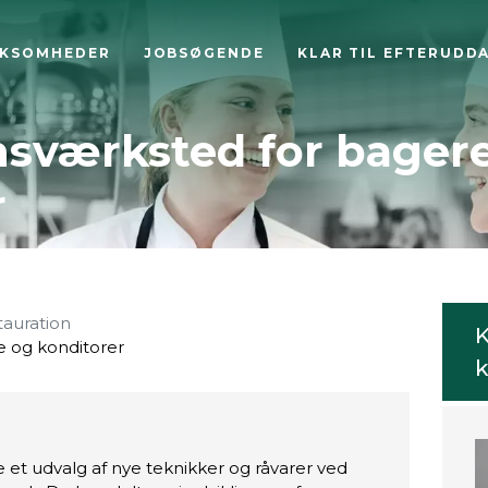
RKSOMHEDER
JOBSØGENDE
KLAR TIL EFTERUDD
nsværksted for bager
r
tauration
K
e og konditorer
k
 et udvalg af nye teknikker og råvarer ved