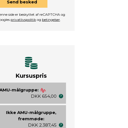
Send besked
nne side er beskyttet af reCAPTCHA og
oogles
privatlivspolitik
og
betingelser
.
Kursuspris
AMU-målgruppe:
DKK 654,00
Ikke AMU-målgruppe,
fremmøde:
DKK 2.387,45