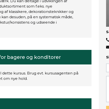
værk. Du kan deltage i udviklingen af
duktsortiment som f.eks. nye
 af klassikere, dekorationsteknikker og
u kan desuden, på en systematisk måde,
stur/konsistens og udseende i
S
or bagere og konditorer
S
il dette kursus. Brug evt. kursusagenten på
ret om nye hold.