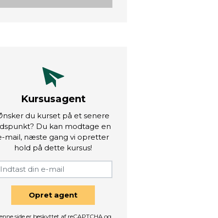
Kursusagent
Ønsker du kurset på et senere
idspunkt? Du kan modtage en
e-mail, næste gang vi opretter
hold på dette kursus!
Opret agent
enne side er beskyttet af reCAPTCHA og