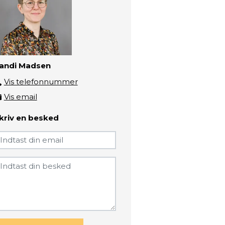
andi Madsen
Vis telefonnummer
41721364
Vis email
sanm@zbc.dk
kriv en besked