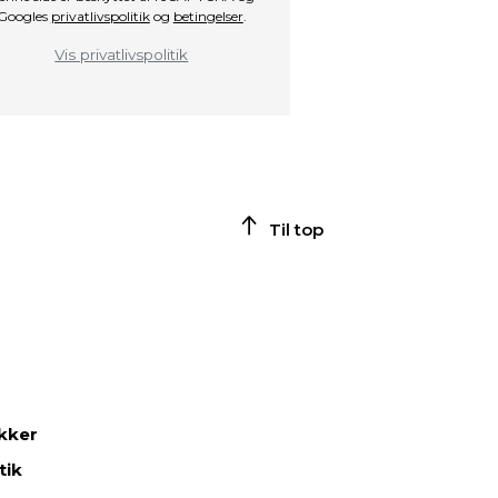
Googles
privatlivspolitik
og
betingelser
.
Vis privatlivspolitik
Til top
ikker
tik