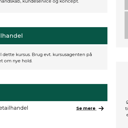
andskab, kundeservice og koncept.
lhandel
il dette kursus. Brug evt. kursusagenten på
ret om nye hold.
tailhandel
Se mere
t