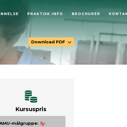
ANNELSE
PRAKTISK INFO
BROCHURER
KONTA
Download PDF
Kursuspris
AMU-målgruppe: