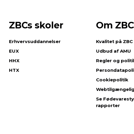
ZBCs skoler
Om ZBC
e
Erhvervsuddannelser
Kvalitet på ZBC
EUX
Udbud af AMU
HHX
Regler og polit
HTX
Persondatapoli
Cookiepolitik
Webtilgængeli
Se Fødevaresty
rapporter