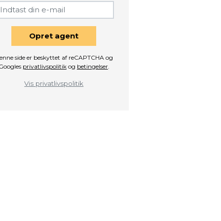
Opret agent
enne side er beskyttet af reCAPTCHA og
Googles
privatlivspolitik
og
betingelser
.
Vis privatlivspolitik