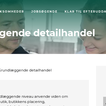
RKSOMHEDER
JOBSØGENDE
KLAR TIL EFTERUDD
ende detailhandel
rundlæggende detailhandel
undlæggende niveau anvende viden om
 butik, butikkens placering,