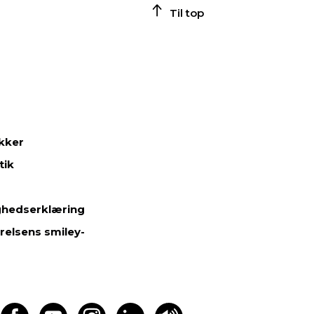
Til top
ikker
tik
ghedserklæring
relsens smiley-