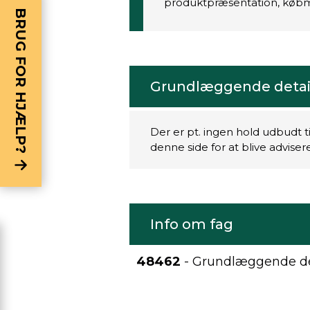
produktpræsentation, købm
BRUG FOR HJÆLP?
Grundlæggende detai
Der er pt. ingen hold udbudt t
denne side for at blive advise
Info om fag
48462
- Grundlæggende de