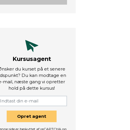
Kursusagent
Ønsker du kurset på et senere
idspunkt? Du kan modtage en
e-mail, næste gang vi opretter
hold på dette kursus!
Opret agent
enne side er beskyttet af reCAPTCHA og