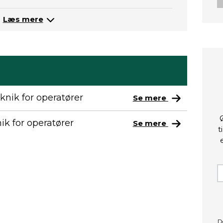
Læs mere
knik for operatører
Se mere
k for operatører
Se mere
t
D