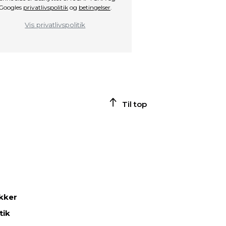
Googles
privatlivspolitik
og
betingelser
.
Vis privatlivspolitik
Til top
ikker
tik