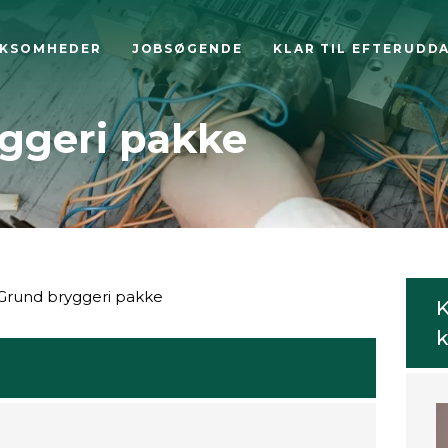
RKSOMHEDER
JOBSØGENDE
KLAR TIL EFTERUDD
ggeri pakke
Grund bryggeri pakke
K
k