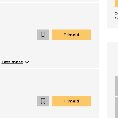
De
G
Tilmeld
Læs mere
Tilmeld