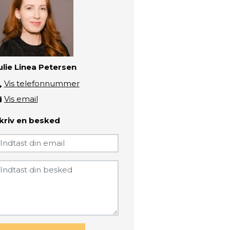
ulie Linea Petersen
Vis telefonnummer
3193 5663
Vis email
jpe@zbc.dk
kriv en besked