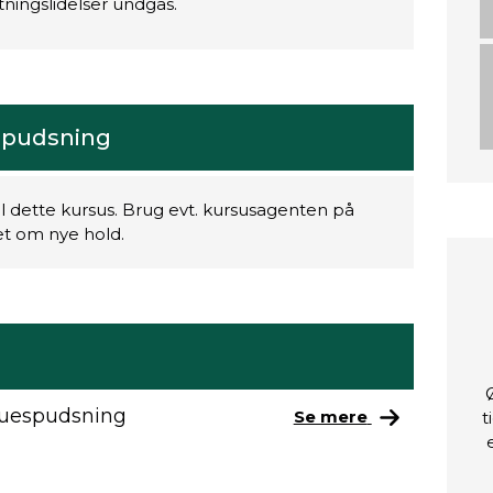
tningslidelser undgås.
spudsning
il dette kursus. Brug evt. kursusagenten på
ret om nye hold.
duespudsning
Se mere
t