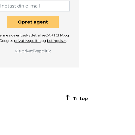
Opret agent
enne side er beskyttet af reCAPTCHA og
Googles
privatlivspolitik
og
betingelser
.
Vis privatlivspolitik
Til top