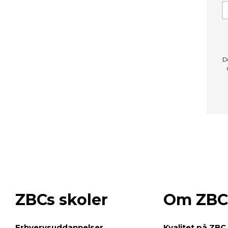
D
ZBCs skoler
Om ZBC
e
Erhvervsuddannelser
Kvalitet på ZBC