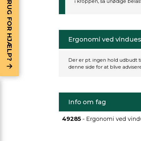
BRUG FOR HJÆLP?
i kroppen, så unødige belas
Ergonomi ved vindue
Der er pt. ingen hold udbudt t
denne side for at blive advise
Info om fag
49285
- Ergonomi ved vin