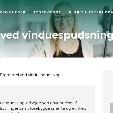
RKSOMHEDER
JOBSØGENDE
KLAR TIL EFTERUDD
ved vinduespudsnin
Ergonomi ved vinduespudsning
duespudsningsarbejde ved anvendelse af
dsstillinger samt forebygge smerte og ømhed