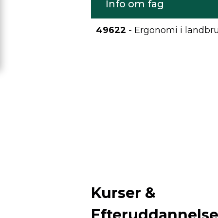
Info om fag
49622
- Ergonomi i landbr
Kurser &
Efteruddannels