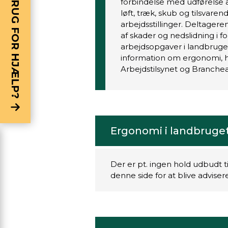
BRUG FOR HJÆLP?
forbindelse med udførelse 
løft, træk, skub og tilsvar
arbejdsstillinger. Deltager
af skader og nedslidning i 
arbejdsopgaver i landbrug
information om ergonomi, he
Arbejdstilsynet og Branchea
Ergonomi i landbruge
Der er pt. ingen hold udbudt t
denne side for at blive advise