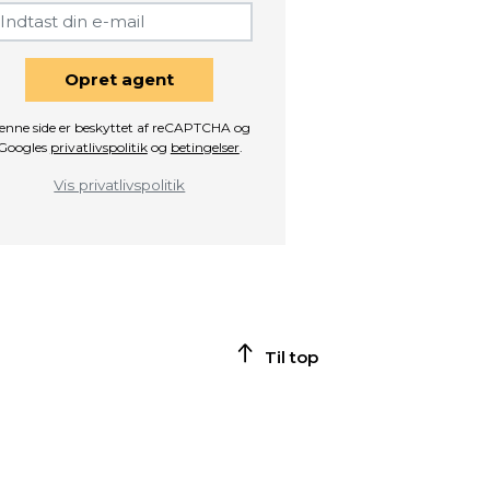
Opret agent
enne side er beskyttet af reCAPTCHA og
Googles
privatlivspolitik
og
betingelser
.
Vis privatlivspolitik
Til top