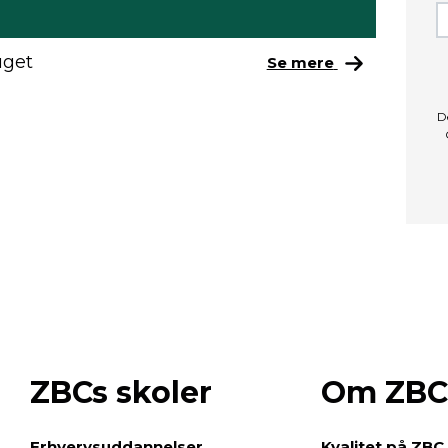
uget
Se mere
D
ZBCs skoler
Om ZBC
e
Erhvervsuddannelser
Kvalitet på ZBC