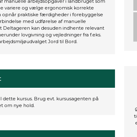
af manuelle arbejdsopgaver i landbruget som
ende variere og vælge ergonomisk korrekte
en opnår praktiske færdigheder i forebyggelse
forbindelse med udførelse af manuelle
et Deltageren kan desuden indhente relevant
runder lovgivning og vejledninger fra f.eks.
rbejdsmiljøudvalget Jord til Bord.
t
il dette kursus. Brug evt. kursusagenten på
ret om nye hold.
t