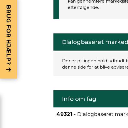
kan gennemføre markedsfør
BRUG FOR HJÆLP?
efterfølgende.
Dialogbaseret marked
Der er pt. ingen hold udbudt t
denne side for at blive advise
Info om fag
49321
- Dialogbaseret mark