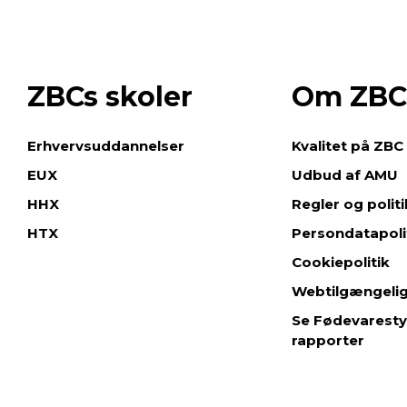
ZBCs skoler
Om ZBC
e
Erhvervsuddannelser
Kvalitet på ZBC
EUX
Udbud af AMU
HHX
Regler og polit
HTX
Persondatapoli
Cookiepolitik
Webtilgængeli
Se Fødevaresty
rapporter