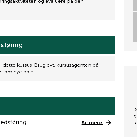
ingsaktiviteten og evaluere på den
sføring
il dette kursus. Brug evt. kursusagenten på
ret om nye hold.
t
edsføring
Se mere