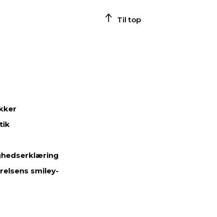
Til top
ikker
tik
ghedserklæring
relsens smiley-