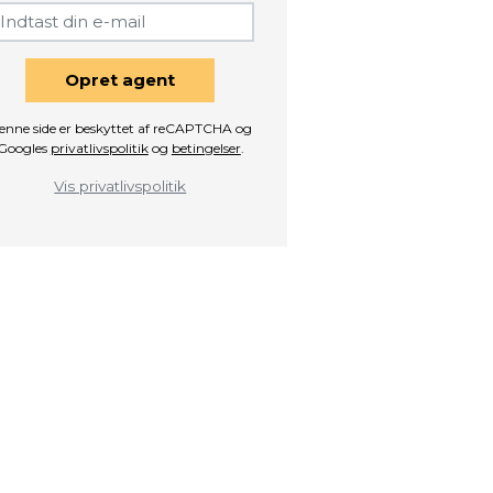
Opret agent
enne side er beskyttet af reCAPTCHA og
Googles
privatlivspolitik
og
betingelser
.
Vis privatlivspolitik