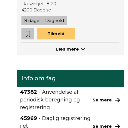
Dalsvinget 18-20
4200 Slagelse
8 dage
Daghold
Tilmeld
Læs mere
Info om fag
47382
- Anvendelse af
periodisk beregning og
Se mere
registrering
45969
- Daglig registrering
i et
Se mere