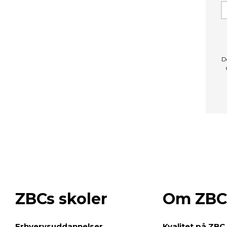
D
ZBCs skoler
Om ZBC
e
Erhvervsuddannelser
Kvalitet på ZBC