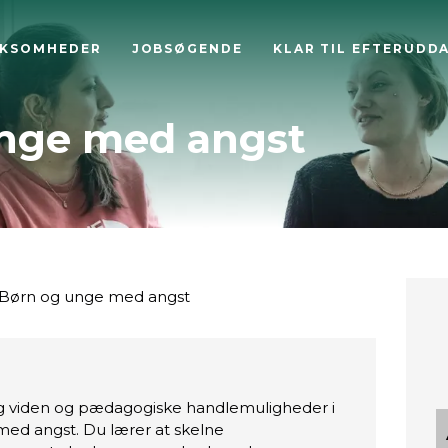
RKSOMHEDER
JOBSØGENDE
KLAR TIL EFTERUDD
nge med angst
Børn og unge med angst
ig viden og pædagogiske handlemuligheder i
d angst. Du lærer at skelne