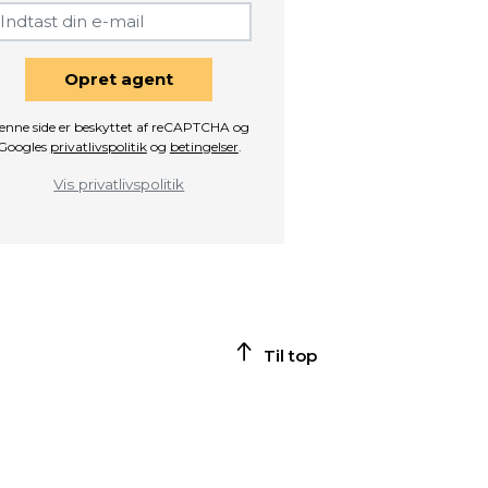
Opret agent
enne side er beskyttet af reCAPTCHA og
Googles
privatlivspolitik
og
betingelser
.
Vis privatlivspolitik
Til top