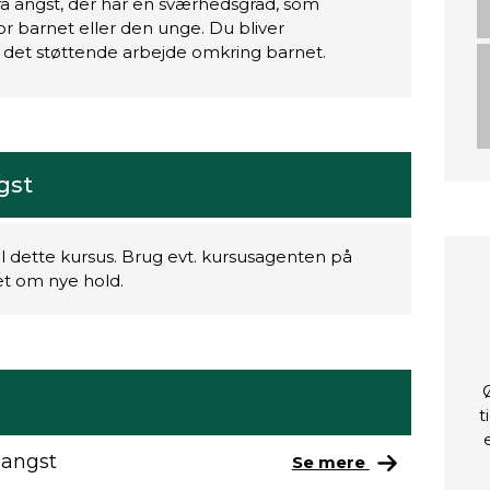
ra angst, der har en sværhedsgrad, som
or barnet eller den unge. Du bliver
l det støttende arbejde omkring barnet.
gst
il dette kursus. Brug evt. kursusagenten på
ret om nye hold.
t
 angst
Se mere