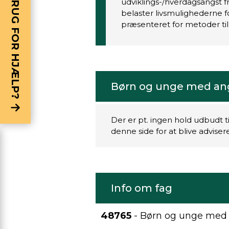
BRUG FOR HJÆLP?
udviklings-/hverdagsangst f
belaster livsmulighederne f
præsenteret for metoder ti
Børn og unge med an
Der er pt. ingen hold udbudt t
denne side for at blive advise
Info om fag
48765
- Børn og unge med