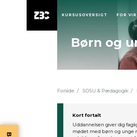
KURSUSOVERSIGT
FOR VI
Børn og u
Forside
SOSU & Pædagogik
Kort fortalt
Uddannelsen giver dig fagl
mødet med børn og unge me