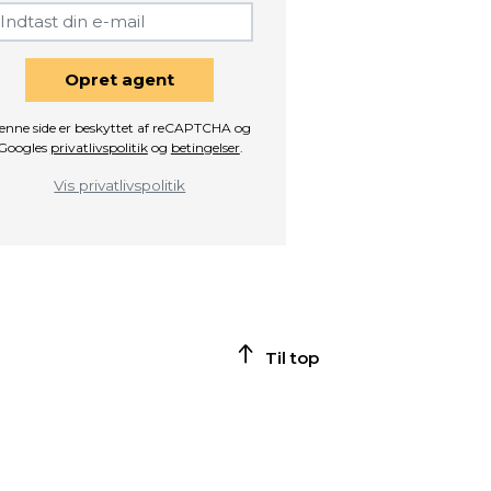
Opret agent
enne side er beskyttet af reCAPTCHA og
Googles
privatlivspolitik
og
betingelser
.
Vis privatlivspolitik
Til top