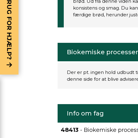
BRUG FOR HJÆLP?
brød. Ud fra denne viden ka
konsistens og smag. Du kan 
færdige brød, herunder jus
Biokemiske processer 
Der er pt. ingen hold udbudt t
denne side for at blive advise
Info om fag
48413
- Biokemiske processe