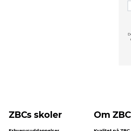
D
ZBCs skoler
Om ZBC
e
Erhvervsuddannelser
Kvalitet på ZBC