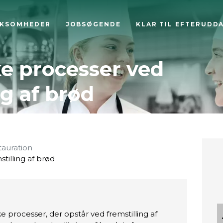
RKSOMHEDER
JOBSØGENDE
KLAR TIL EFTERUDD
e processer ved
ng af brød
tauration
tilling af brød
ke processer, der opstår ved fremstilling af