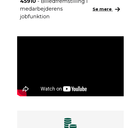
45910
- Billedfremstilling i
medarbejderens
Se mere
jobfunktion