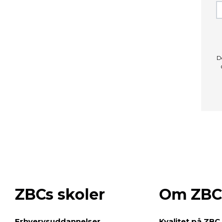
D
ZBCs skoler
Om ZBC
e
Erhvervsuddannelser
Kvalitet på ZBC