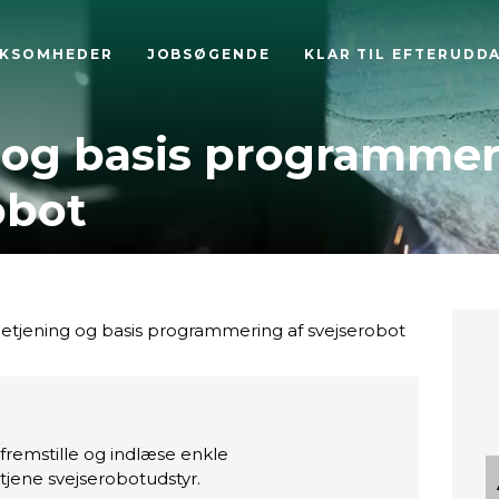
RKSOMHEDER
JOBSØGENDE
KLAR TIL EFTERUDD
 og basis programme
obot
etjening og basis programmering af svejserobot
 fremstille og indlæse enkle
jene svejserobotudstyr.