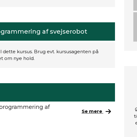
ogrammering af svejserobot
il dette kursus. Brug evt. kursusagenten på
ret om nye hold.
 programmering af
Se mere
t