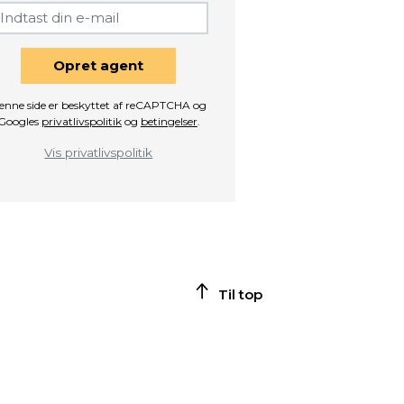
Opret agent
enne side er beskyttet af reCAPTCHA og
Googles
privatlivspolitik
og
betingelser
.
Vis privatlivspolitik
Til top