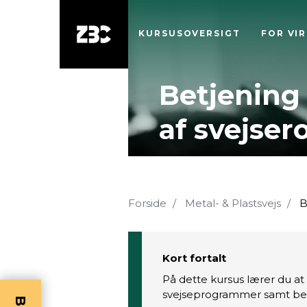
KURSUSOVERSIGT
FOR VI
Betjening
af svejser
Forside
Metal- & Plastsvejs
B
Kort fortalt
På dette kursus lærer du at
svejseprogrammer samt bet