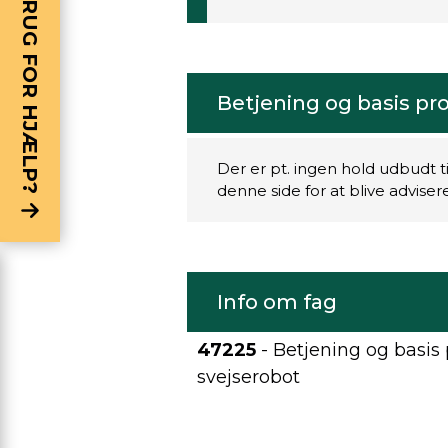
BRUG FOR HJÆLP?
Betjening og basis pr
Der er pt. ingen hold udbudt t
denne side for at blive advise
Info om fag
47225
- Betjening og basis
svejserobot