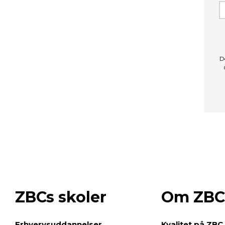
D
ZBCs skoler
Om ZBC
e
Erhvervsuddannelser
Kvalitet på ZBC