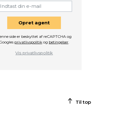
Opret agent
enne side er beskyttet af reCAPTCHA og
Googles
privatlivspolitik
og
betingelser
.
Vis privatlivspolitik
Til top