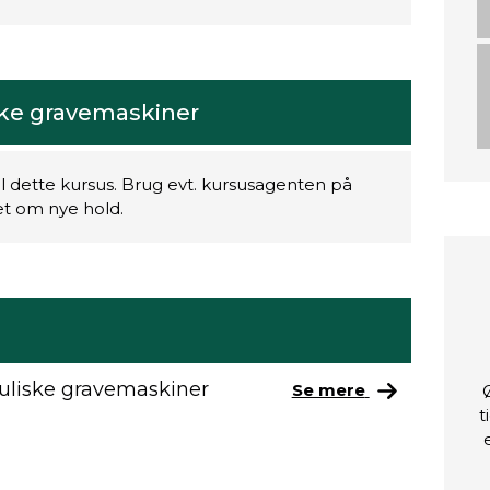
ske gravemaskiner
il dette kursus. Brug evt. kursusagenten på
ret om nye hold.
auliske gravemaskiner
Se mere
t