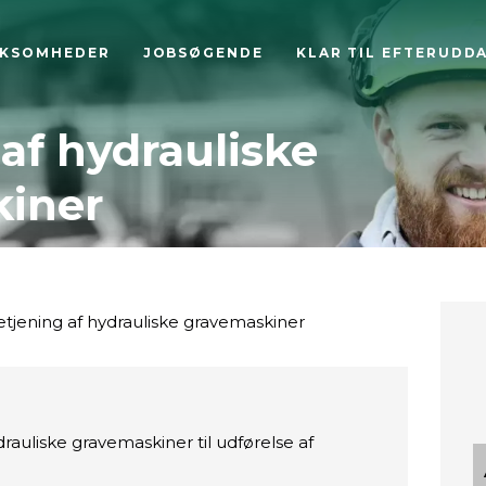
RKSOMHEDER
JOBSØGENDE
KLAR TIL EFTERUDD
af hydrauliske
iner
tjening af hydrauliske gravemaskiner
auliske gravemaskiner til udførelse af