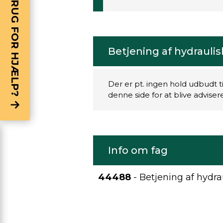
BRUG FOR HJÆLP?
Betjening af hydrauli
Der er pt. ingen hold udbudt t
denne side for at blive advise
Info om fag
44488
- Betjening af hydr