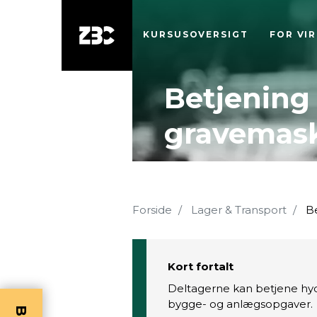
KURSUSOVERSIGT
FOR VI
Betjening 
gravemask
Forside
Lager & Transport
Be
Kort fortalt
Deltagerne kan betjene hydr
bygge- og anlægsopgaver.