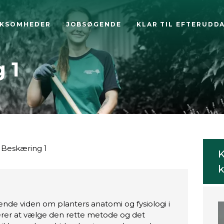
RKSOMHEDER
JOBSØGENDE
KLAR TIL EFTERUDD
 1
Beskæring 1
K
k
nde viden om planters anatomi og fysiologi i
lærer at vælge den rette metode og det