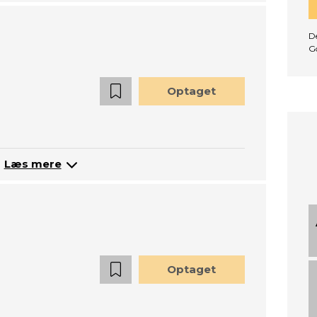
De
G
Optaget
Læs mere
Optaget