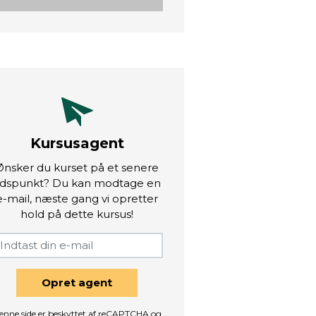
Kursusagent
Ønsker du kurset på et senere
idspunkt? Du kan modtage en
e-mail, næste gang vi opretter
hold på dette kursus!
Opret agent
enne side er beskyttet af reCAPTCHA og