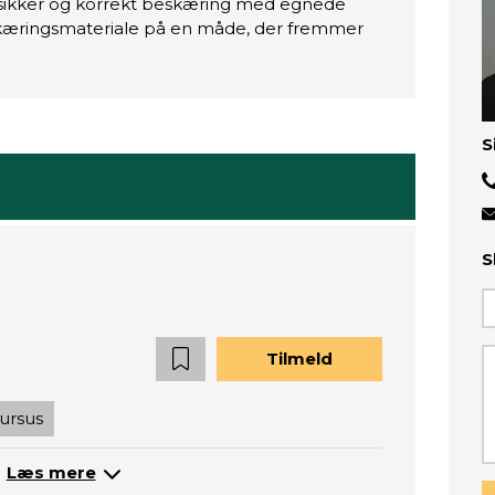
 sikker og korrekt beskæring med egnede
kæringsmateriale på en måde, der fremmer
S
S
Tilmeld
ursus
Læs mere