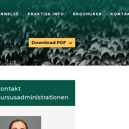
ANNELSE
PRAKTISK INFO
BROCHURER
KONTA
Download PDF
ontakt
ursusadministrationen