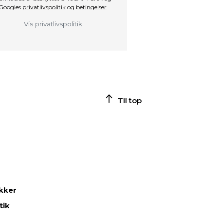
Googles
privatlivspolitik
og
betingelser
.
Vis privatlivspolitik
Til top
ikker
tik