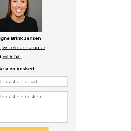
igne Brink Jensen
Vis telefonnummer
3193 5637
Vis email
sije@zbc.dk
kriv en besked