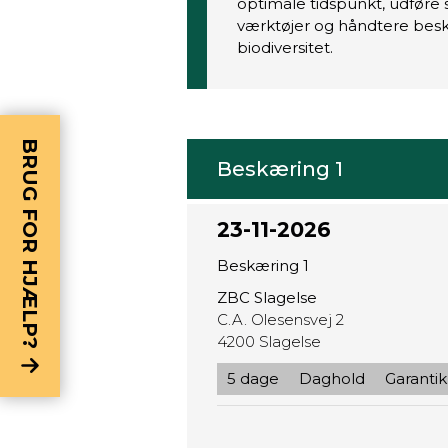
optimale tidspunkt, udføre
værktøjer og håndtere bes
biodiversitet.
BRUG FOR HJÆLP?
Beskæring 1
23-11-2026
Beskæring 1
ZBC Slagelse
C.A. Olesensvej 2
4200 Slagelse
5 dage
Daghold
Garantik