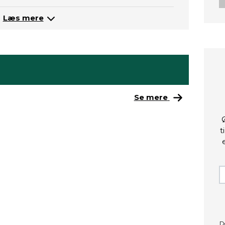
Læs mere
Se mere
t
D