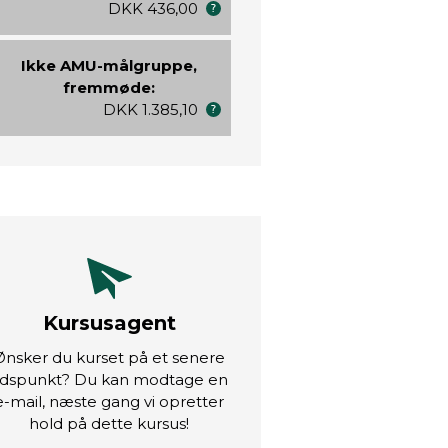
DKK 436,00
Ikke AMU-målgruppe,
fremmøde:
DKK 1.385,10
Kursusagent
Ønsker du kurset på et senere
idspunkt? Du kan modtage en
e-mail, næste gang vi opretter
hold på dette kursus!