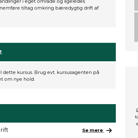
andlinger i eget område og ligeledes
mføre tiltag omkring bæredygtig drift af
t
il dette kursus. Brug evt. kursusagenten på
ret om nye hold.
t
ift
Se mere