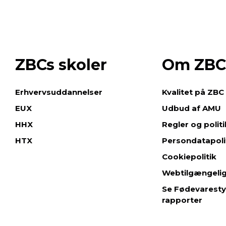
ZBCs skoler
Om ZBC
e
Erhvervsuddannelser
Kvalitet på ZBC
EUX
Udbud af AMU
HHX
Regler og polit
HTX
Persondatapoli
Cookiepolitik
Webtilgængeli
Se Fødevaresty
rapporter