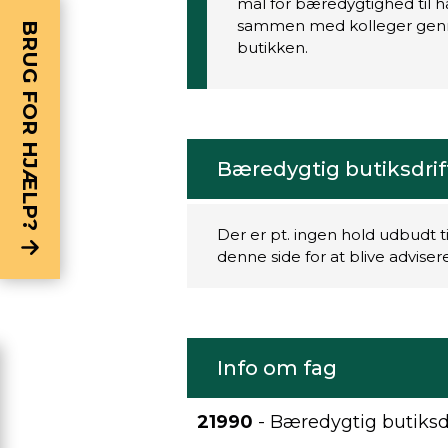
mål for bæredygtighed til h
sammen med kolleger genne
BRUG FOR HJÆLP?
butikken.
Bæredygtig butiksdrif
Der er pt. ingen hold udbudt t
denne side for at blive advise
Info om fag
21990
- Bæredygtig butiksdr