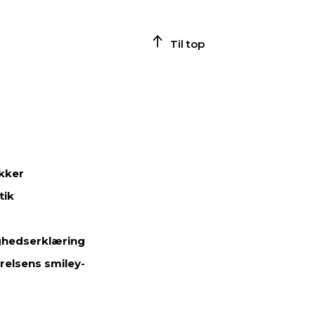
Til top
ikker
tik
ghedserklæring
relsens smiley-