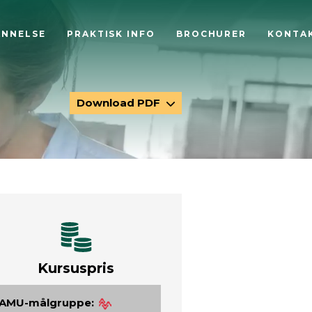
ANNELSE
PRAKTISK INFO
BROCHURER
KONTA
Download PDF
Kursuspris
AMU-målgruppe: