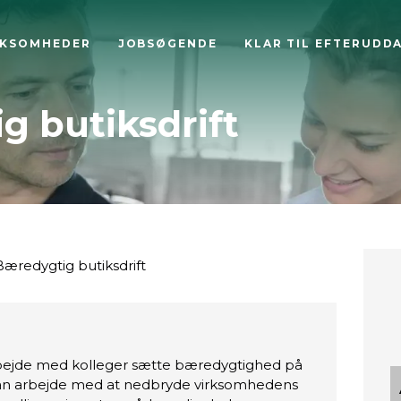
RKSOMHEDER
JOBSØGENDE
KLAR TIL EFTERUDD
g butiksdrift
æredygtig butiksdrift
rbejde med kolleger sætte bæredygtighed på
kan arbejde med at nedbryde virksomhedens