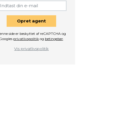
Opret agent
enne side er beskyttet af reCAPTCHA og
Googles
privatlivspolitik
og
betingelser
.
Vis privatlivspolitik