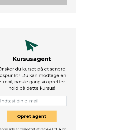
Kursusagent
Ønsker du kurset på et senere
idspunkt? Du kan modtage en
e-mail, næste gang vi opretter
hold på dette kursus!
Opret agent
enne side er beskyttet af reCAPTCHA og