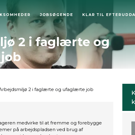
RKSOMHEDER
JOBSØGENDE
KLAR TIL EFTERUDD
jø 2 i faglærte og
 job
rbejdsmiljø 2 i faglærte og ufaglærte job
K
k
ageren medvirke til at fremme og forebygge
emer på arbejdspladsen ved brug af