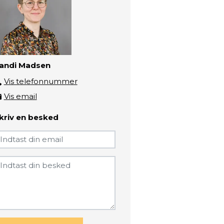
andi Madsen
Vis telefonnummer
41721364
Vis email
sanm@zbc.dk
kriv en besked