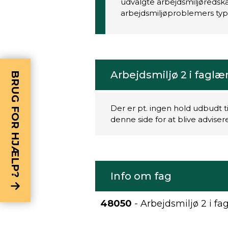
udvalgte arbejdsmiljøreds
arbejdsmiljøproblemers typi
Arbejdsmiljø 2 i faglæ
BRUG FOR HJÆLP?
Der er pt. ingen hold udbudt t
denne side for at blive advise
Info om fag
48050
- Arbejdsmiljø 2 i fa