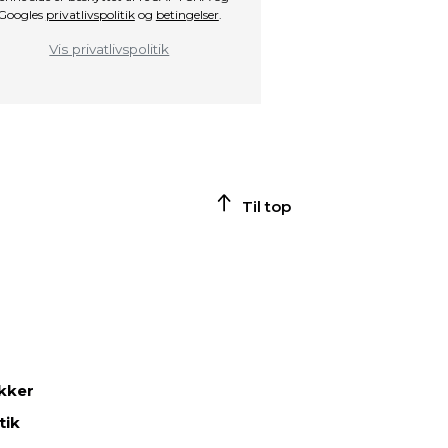
Googles
privatlivspolitik
og
betingelser
.
Vis privatlivspolitik
Til top
ikker
tik