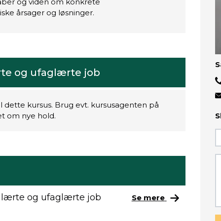
kaber og viden om konkrete
ske årsager og løsninger.
S
rte og ufaglærte job
il dette kursus. Brug evt. kursusagenten på
ret om nye hold.
S
glærte og ufaglærte job
Se mere