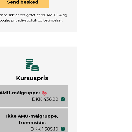
Send besked
nne side er beskyttet af reCAPTCHA og
oogles
privatlivspolitik
og
betingelser
.
Kursuspris
AMU-målgruppe:
DKK 436,00
Ikke AMU-målgruppe,
fremmøde:
DKK 1.385,10