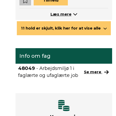
Tilmeld
Læs mere
11 hold er skjult, klik her for at vise alle
Info om fag
48049
- Arbejdsmiljø 1 i
Se mere
faglærte og ufaglærte job