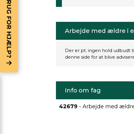
BRUG FOR HJÆLP?
Arbejde med ældre i 
Der er pt. ingen hold udbudt t
denne side for at blive advise
Info om fag
42679
- Arbejde med ældre