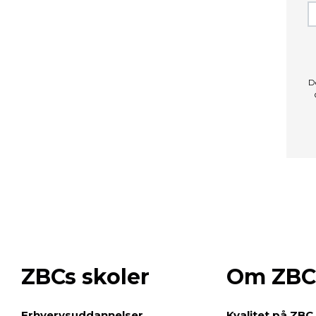
D
ZBCs skoler
Om ZBC
e
Erhvervsuddannelser
Kvalitet på ZBC