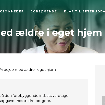
RKSOMHEDER
JOBSØGENDE
KLAR TIL EFTERUDD
ed ældre i eget hjem
Arbejde med ældre i eget hjem
å den forebyggende indsats varetage
gsopgaver hos ældre borgere.