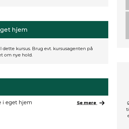
eget hjem
il dette kursus. Brug evt. kursusagenten på
ret om nye hold.
 i eget hjem
Se mere
t