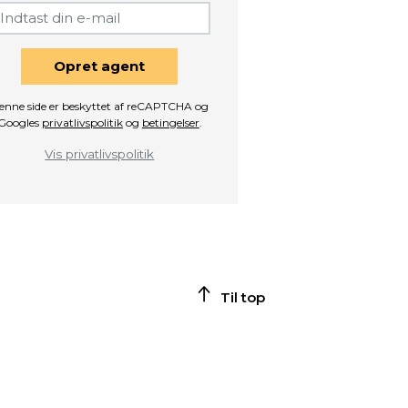
Opret agent
enne side er beskyttet af reCAPTCHA og
Googles
privatlivspolitik
og
betingelser
.
Vis privatlivspolitik
Til top