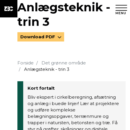
Anlægsteknik -
MENU
trin 3
Download PDF
Forside
Det grønne område
Anlægsteknik - trin 3
Kort fortalt
Bliv ekspert i cirkelberegning, afsætning
og anlæg i buede linjer! Lær at projektere
og udføre komplekse
belægningsopgaver, terrænmure og
trapper i natursten, betonsten og træ. Få
styr på grøfter, skråninger og digitale