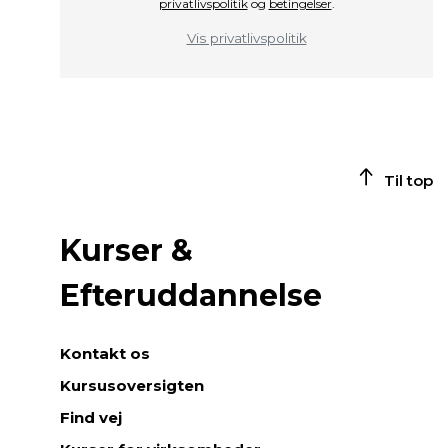
privatlivspolitik
og
betingelser
.
Vis privatlivspolitik
Til top
Kurser &
Efteruddannelse
Kontakt os
Kursusoversigten
Find vej