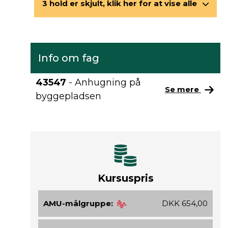
3 hold er skjult, klik her for at vise alle
Info om fag
43547
- Anhugning på
Se mere
byggepladsen
Kursuspris
AMU-målgruppe:
DKK 654,00