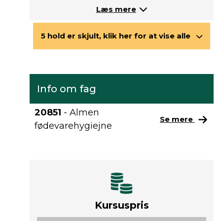
Læs mere
5 hold er skjult, klik her for at vise alle
Info om fag
20851
- Almen
Se mere
fødevarehygiejne
Kursuspris