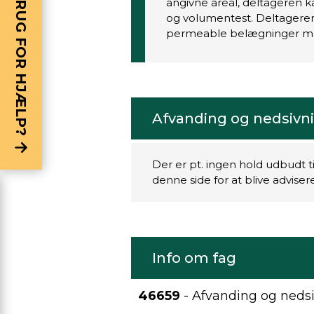
BRUG FOR HJÆLP?
angivne areal, deltageren k
og volumentest. Deltagere
permeable belægninger m
Afvanding og nedsivni
Der er pt. ingen hold udbudt t
denne side for at blive advise
Info om fag
46659
- Afvanding og nedsi