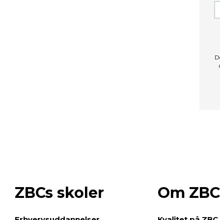
D
ZBCs skoler
Om ZBC
e
Erhvervsuddannelser
Kvalitet på ZBC