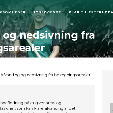
RKSOMHEDER
JOBSØGENDE
KLAR TIL EFTERUDD
 og nedsivning fra
sarealer
Afvanding og nedsivning fra belægningsarealer
dafledning på et givet areal og
askiner, som kan klare afvanding af det