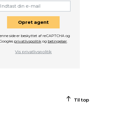
Opret agent
enne side er beskyttet af reCAPTCHA og
Googles
privatlivspolitik
og
betingelser
.
Vis privatlivspolitik
Til top