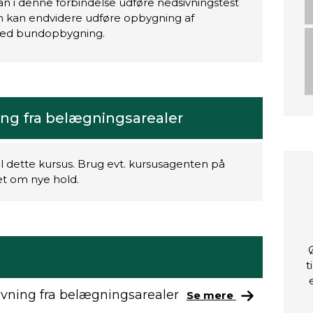
an i denne forbindelse udføre nedsivningstest
n kan endvidere udføre opbygning af
ed bundopbygning.
ng fra belægningsarealer
il dette kursus. Brug evt. kursusagenten på
ret om nye hold.
t
vning fra belægningsarealer
Se mere