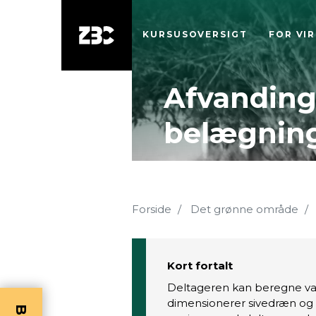
KURSUSOVERSIGT
FOR VI
Afvanding
belægning
Forside
Det grønne område
Kort fortalt
Deltageren kan beregne van
dimensionerer sivedræn og f