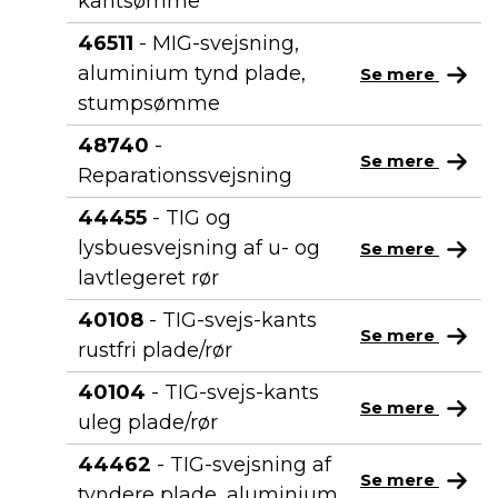
kantsømme
46511
- MIG-svejsning,
aluminium tynd plade,
Se mere
stumpsømme
48740
-
Se mere
Reparationssvejsning
44455
- TIG og
lysbuesvejsning af u- og
Se mere
lavtlegeret rør
40108
- TIG-svejs-kants
Se mere
rustfri plade/rør
40104
- TIG-svejs-kants
Se mere
uleg plade/rør
44462
- TIG-svejsning af
Se mere
tyndere plade, aluminium