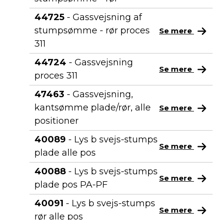
44725
- Gassvejsning af
stumpsømme - rør proces
Se mere
311
44724
- Gassvejsning
Se mere
proces 311
47463
- Gassvejsning,
kantsømme plade/rør, alle
Se mere
positioner
40089
- Lys b svejs-stumps
Se mere
plade alle pos
40088
- Lys b svejs-stumps
Se mere
plade pos PA-PF
40091
- Lys b svejs-stumps
Se mere
rør alle pos