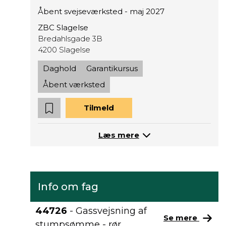
Åbent svejseværksted - maj 2027
ZBC Slagelse
Bredahlsgade 3B
4200 Slagelse
Daghold
Garantikursus
Åbent værksted
Tilmeld
Læs mere
Info om fag
44726
- Gassvejsning af
Se mere
stumpsømme - rør