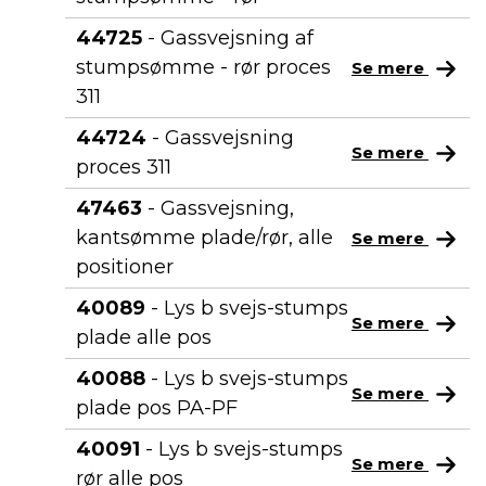
44725
- Gassvejsning af
stumpsømme - rør proces
Se mere
311
44724
- Gassvejsning
Se mere
proces 311
47463
- Gassvejsning,
kantsømme plade/rør, alle
Se mere
positioner
40089
- Lys b svejs-stumps
Se mere
plade alle pos
40088
- Lys b svejs-stumps
Se mere
plade pos PA-PF
40091
- Lys b svejs-stumps
Se mere
rør alle pos