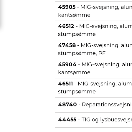
45905
- MIG-svejsning, alu
kantsømme
46512
- MIG-svejsning, alu
stumpsømme
47458
- MIG-svejsning, al
stumpsømme, PF
45904
- MIG-svejsning, al
kantsømme
46511
- MIG-svejsning, alum
stumpsømme
48740
- Reparationssvejsn
44455
- TIG og lysbuesvejsn