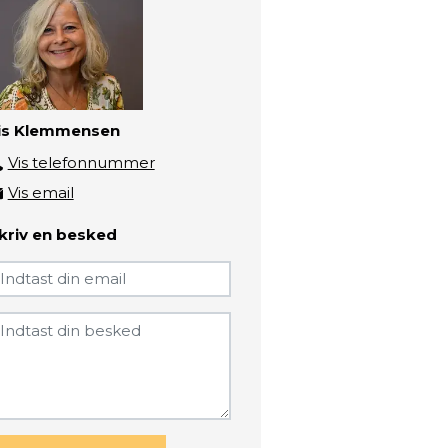
is Klemmensen
Vis telefonnummer
3193 5606
Vis email
klem@zbc.dk
kriv en besked