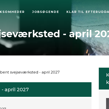
RKSOMHEDER
JOBSØGENDE
KLAR TIL EFTERUDD
seværksted - april 20
bent svejseværksted - april 2027
K
k
- april 2027