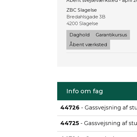
Åbent svejseværksted - april 
ZBC Slagelse
Bredahlsgade 3B
4200 Slagelse
Daghold
Garantikursus
Åbent værksted
Info om fag
44726
- Gassvejsning af s
44725
- Gassvejsning af st