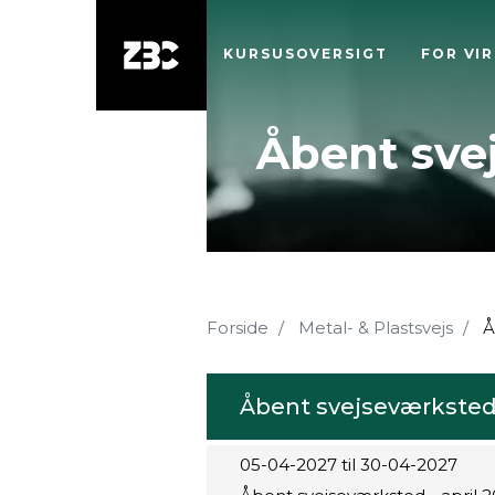
KURSUSOVERSIGT
FOR VI
Åbent svej
Forside
Metal- & Plastsvejs
Å
Åbent svejseværksted 
05-04-2027 til 30-04-2027