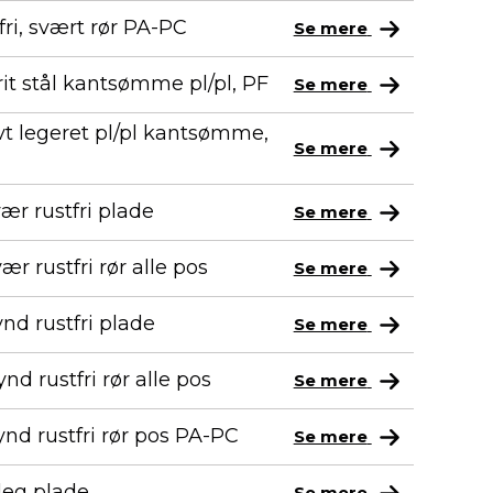
fri, svært rør PA-PC
Se mere
rit stål kantsømme pl/pl, PF
Se mere
avt legeret pl/pl kantsømme,
Se mere
ær rustfri plade
Se mere
r rustfri rør alle pos
Se mere
nd rustfri plade
Se mere
nd rustfri rør alle pos
Se mere
nd rustfri rør pos PA-PC
Se mere
leg plade
Se mere