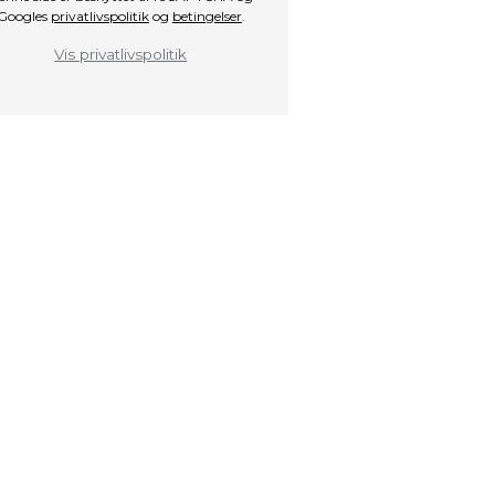
Googles
privatlivspolitik
og
betingelser
.
Vis privatlivspolitik