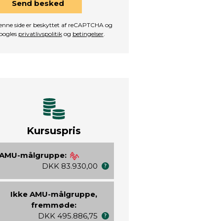
Send besked
nne side er beskyttet af reCAPTCHA og
oogles
privatlivspolitik
og
betingelser
.
Kursuspris
AMU-målgruppe:
DKK 83.930,00
Ikke AMU-målgruppe,
fremmøde:
DKK 495.886,75