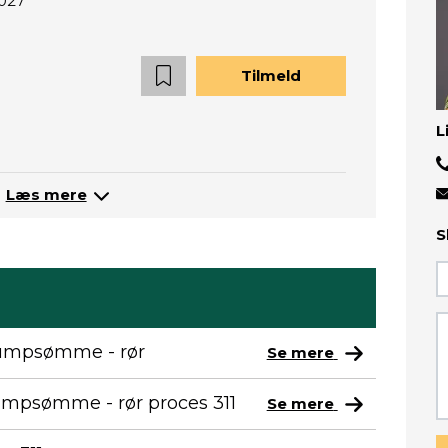
2027
Tilmeld
L
Læs mere
S
tumpsømme - rør
Se mere
umpsømme - rør proces 311
Se mere