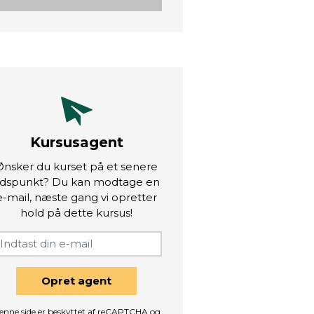
Kursusagent
Ønsker du kurset på et senere
idspunkt? Du kan modtage en
e-mail, næste gang vi opretter
hold på dette kursus!
Opret agent
enne side er beskyttet af reCAPTCHA og