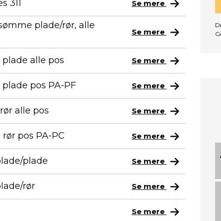
s 311
Se mere
sømme plade/rør, alle
De
Se mere
G
 plade alle pos
Se mere
s plade pos PA-PF
Se mere
rør alle pos
Se mere
s rør pos PA-PC
Se mere
plade/plade
Se mere
plade/rør
Se mere
Se mere