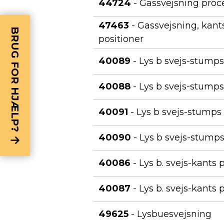
44724
- Gassvejsning proce
47463
- Gassvejsning, kant
BRUG FOR HJÆLP?
positioner
40089
- Lys b svejs-stumps
40088
- Lys b svejs-stump
40091
- Lys b svejs-stumps 
40090
- Lys b svejs-stump
40086
- Lys b. svejs-kants 
40087
- Lys b. svejs-kants 
49625
- Lysbuesvejsning