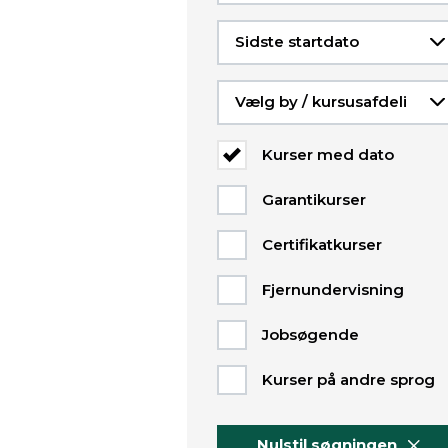
felter
til
Sidste startdato
at
præcisere
og
Vælg by / kursusafdeling
filtrere
på
Kurser med dato
kurserne
i
Garantikurser
kursuslisten
på
Certifikatkurser
siden.
Når
Fjernundervisning
værdier
vælges
Jobsøgende
i
dette
Kurser på andre sprog
filter,
opdateres
kursuslisten
Nulstil søgningen