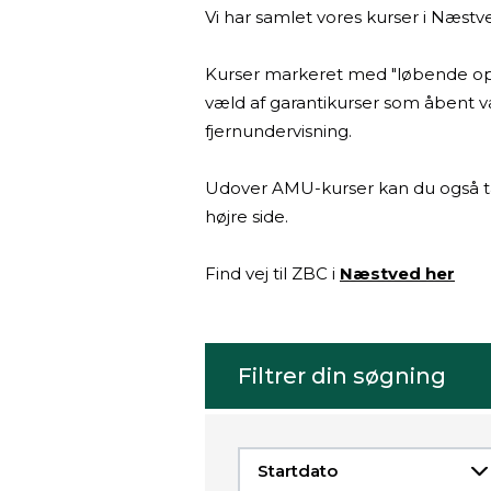
Vi har samlet vores kurser i Næstv
Kurser markeret med "løbende opta
væld af garantikurser som åbent v
fjernundervisning.
Udover AMU-kurser kan du også ta
højre side.
Find vej til ZBC i
Næstved her
Filtrer din søgning
Indeholder
Startdato
flere