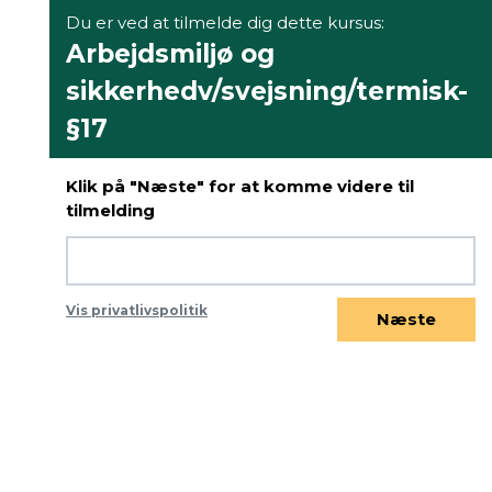
Du er ved at tilmelde dig dette kursus:
Arbejdsmiljø og
sikkerhedv/svejsning/termisk-
§17
Klik på "Næste" for at komme videre til
tilmelding
Vis privatlivspolitik