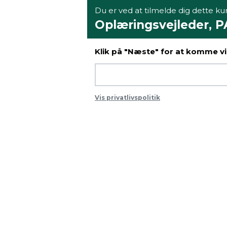
Du er ved at tilmelde dig dette kur
Oplæringsvejleder, PA
Klik på "Næste" for at komme vid
Vis privatlivspolitik