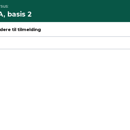
sus:
, basis 2
ere til tilmelding