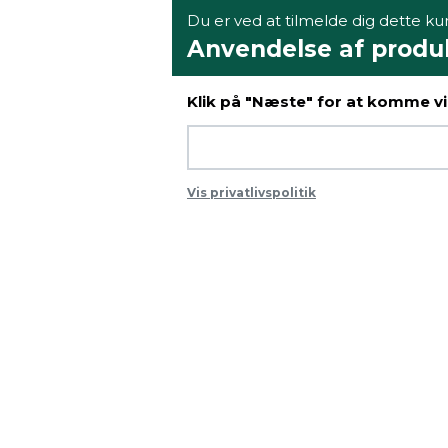
Du er ved at tilmelde dig dette kur
Anvendelse af produ
Klik på "Næste" for at komme vid
Vis privatlivspolitik