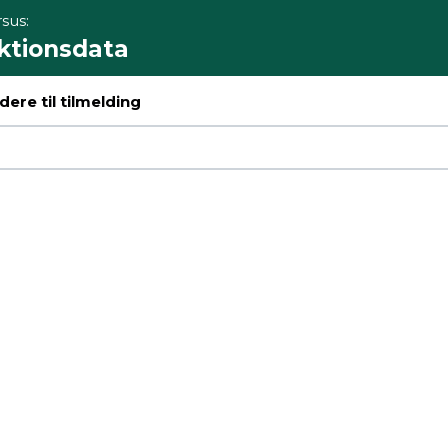
sus:
ktionsdata
ere til tilmelding