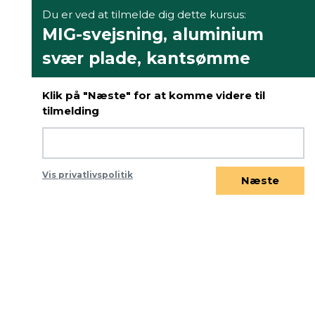
Du er ved at tilmelde dig dette kursus:
MIG-svejsning, aluminium
svær plade, kantsømme
Klik på "Næste" for at komme videre til
tilmelding
Vis privatlivspolitik