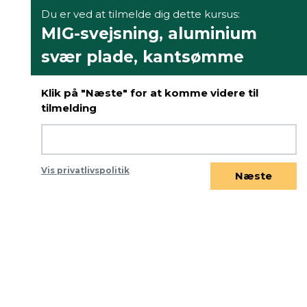
Du er ved at tilmelde dig dette kursus:
MIG-svejsning, aluminium
svær plade, kantsømme
Klik på "Næste" for at komme videre til
tilmelding
Vis privatlivspolitik