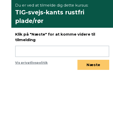
Du er ved at tilmelde dig dette kursus:
TIG-svejs-kants rustfri
plade/rør
Klik på "Næste" for at komme videre til
tilmelding
Vis privatlivspolitik