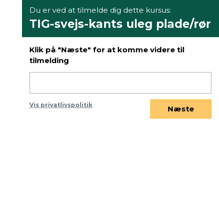
Du er ved at tilmelde dig dette kursus:
TIG-svejs-kants uleg plade/rør
Klik på "Næste" for at komme videre til
tilmelding
Vis privatlivspolitik