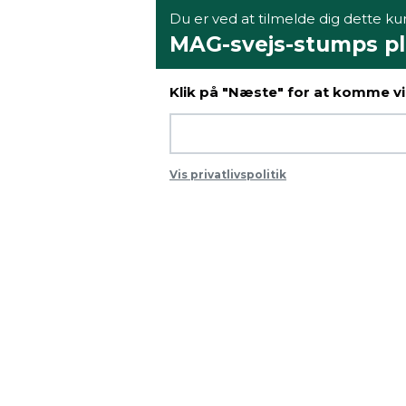
Du er ved at tilmelde dig dette kur
MAG-svejs-stumps pl
Klik på "Næste" for at komme vid
Vis privatlivspolitik