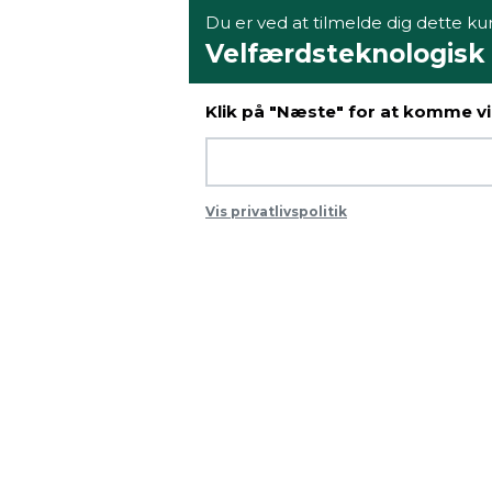
Du er ved at tilmelde dig dette kur
Velfærdsteknologisk
Klik på "Næste" for at komme vid
Vis privatlivspolitik