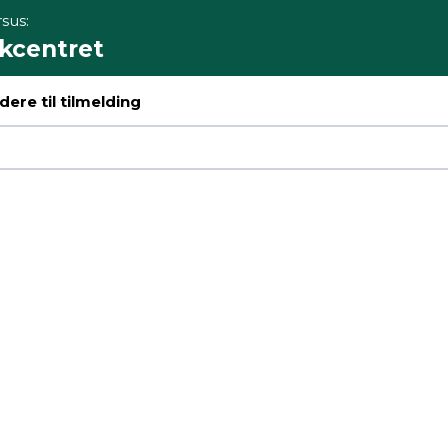
sus:
ikcentret
ere til tilmelding