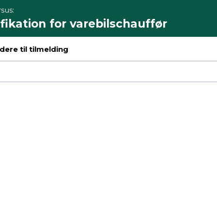
sus:
ikation for varebilschauffør
ere til tilmelding