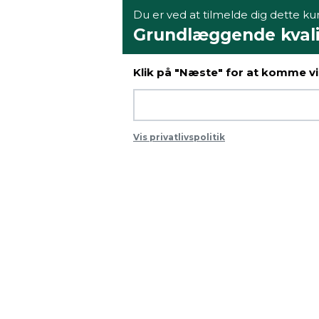
Du er ved at tilmelde dig dette kur
Grundlæggende kvalif
Klik på "Næste" for at komme vid
Vis privatlivspolitik